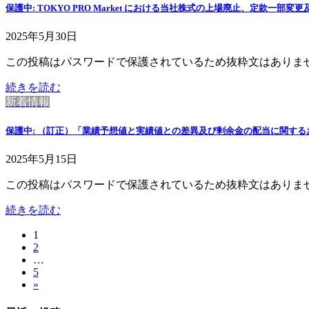
保護中: TOKYO PRO Market における当社株式の上場廃止、定款一
2025年5月30日
この投稿はパスワードで保護されているため抜粋文はありま
続きを読む
新着情報
保護中: （訂正）「業績予想値と実績値との差異及び剰余金の配当に関す
2025年5月15日
この投稿はパスワードで保護されているため抜粋文はありま
続きを読む
固
1
投
固
2
定
稿
…
定
ペ
固
5
ペ
ー
の
»
定
ー
ジ
ペ
ペ
ジ