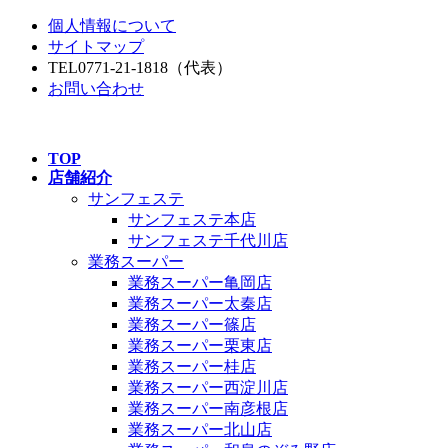
コ
ナ
個人情報について
ン
ビ
サイトマップ
テ
ゲ
TEL
0771-21-1818
（代表）
ン
ー
お問い合わせ
ツ
シ
へ
ョ
ス
ン
TOP
キ
に
店舗紹介
ッ
移
サンフェステ
プ
動
サンフェステ本店
サンフェステ千代川店
業務スーパー
業務スーパー亀岡店
業務スーパー太秦店
業務スーパー篠店
業務スーパー栗東店
業務スーパー桂店
業務スーパー西淀川店
業務スーパー南彦根店
業務スーパー北山店