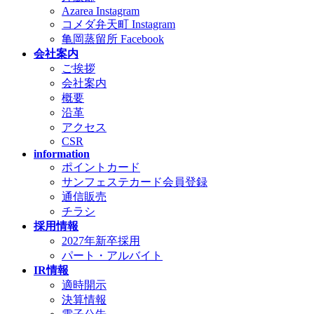
Azarea Instagram
コメダ弁天町 Instagram
亀岡蒸留所 Facebook
会社案内
ご挨拶
会社案内
概要
沿革
アクセス
CSR
information
ポイントカード
サンフェステカード会員登録
通信販売
チラシ
採用情報
2027年新卒採用
パート・アルバイト
IR情報
適時開示
決算情報