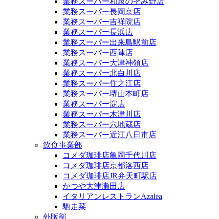
業務スーパー和泉のぞみ野店
業務スーパー長岡京店
業務スーパー吉祥院店
業務スーパー長浜店
業務スーパー出来島駅前店
業務スーパー西陣店
業務スーパー大津神領店
業務スーパー北白川店
業務スーパー住之江店
業務スーパー堺山本町店
業務スーパー淀店
業務スーパー木津川店
業務スーパー六地蔵店
業務スーパー近江八日市店
飲食事業部
コメダ珈琲店亀岡千代川店
コメダ珈琲店京都洛西店
コメダ珈琲店JR弁天町駅店
かつや大津瀬田店
イタリアンレストランAzalea
馳走菜
外販部