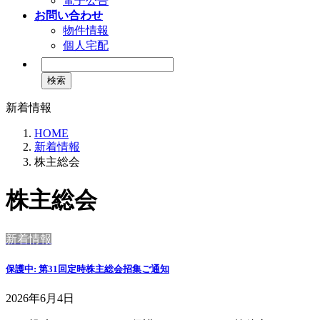
電子公告
お問い合わせ
物件情報
個人宅配
検
索:
新着情報
HOME
新着情報
株主総会
株主総会
新着情報
保護中: 第31回定時株主総会招集ご通知
2026年6月4日