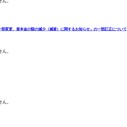
せん。
及び定款一部変更、資本金の額の減少（減資）に関するお知らせ」の一部訂正について
せん。
せん。