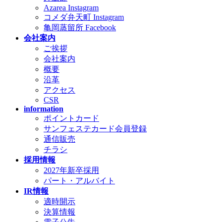
Azarea Instagram
コメダ弁天町 Instagram
亀岡蒸留所 Facebook
会社案内
ご挨拶
会社案内
概要
沿革
アクセス
CSR
information
ポイントカード
サンフェステカード会員登録
通信販売
チラシ
採用情報
2027年新卒採用
パート・アルバイト
IR情報
適時開示
決算情報