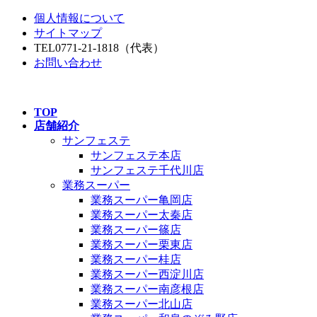
コ
ナ
個人情報について
ン
ビ
サイトマップ
テ
ゲ
TEL
0771-21-1818
（代表）
ン
ー
お問い合わせ
ツ
シ
へ
ョ
ス
ン
TOP
キ
に
店舗紹介
ッ
移
サンフェステ
プ
動
サンフェステ本店
サンフェステ千代川店
業務スーパー
業務スーパー亀岡店
業務スーパー太秦店
業務スーパー篠店
業務スーパー栗東店
業務スーパー桂店
業務スーパー西淀川店
業務スーパー南彦根店
業務スーパー北山店