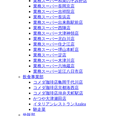
業務スーパー和泉のぞみ野店
業務スーパー長岡京店
業務スーパー吉祥院店
業務スーパー長浜店
業務スーパー出来島駅前店
業務スーパー西陣店
業務スーパー大津神領店
業務スーパー北白川店
業務スーパー住之江店
業務スーパー堺山本町店
業務スーパー淀店
業務スーパー木津川店
業務スーパー六地蔵店
業務スーパー近江八日市店
飲食事業部
コメダ珈琲店亀岡千代川店
コメダ珈琲店京都洛西店
コメダ珈琲店JR弁天町駅店
かつや大津瀬田店
イタリアンレストランAzalea
馳走菜
外販部