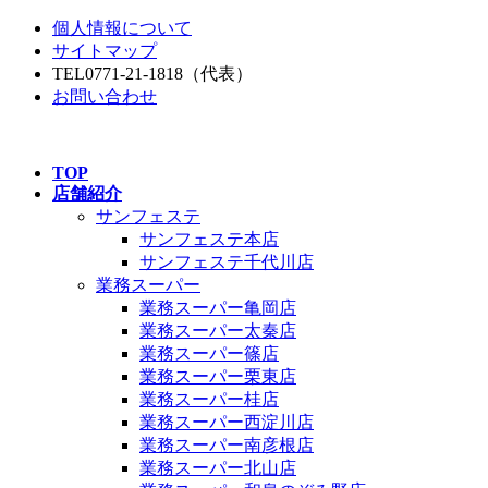
コ
ナ
個人情報について
ン
ビ
サイトマップ
テ
ゲ
TEL
0771-21-1818
（代表）
ン
ー
お問い合わせ
ツ
シ
へ
ョ
ス
ン
TOP
キ
に
店舗紹介
ッ
移
サンフェステ
プ
動
サンフェステ本店
サンフェステ千代川店
業務スーパー
業務スーパー亀岡店
業務スーパー太秦店
業務スーパー篠店
業務スーパー栗東店
業務スーパー桂店
業務スーパー西淀川店
業務スーパー南彦根店
業務スーパー北山店