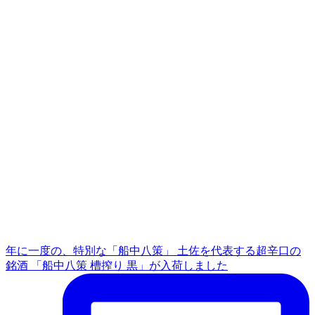
年に一度の、特別な「船中八策」 土佐を代表する超辛口の
銘酒 「船中八策 槽搾り 黒」が入荷しました