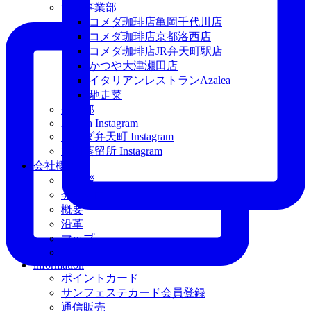
飲食事業部
コメダ珈琲店亀岡千代川店
コメダ珈琲店京都洛西店
コメダ珈琲店JR弁天町駅店
かつや大津瀬田店
イタリアンレストランAzalea
馳走菜
外販部
Azarea Instagram
コメダ弁天町 Instagram
亀岡蒸留所 Instagram
会社概要
ご挨拶
会社案内
概要
沿革
マップ
CSR
information
ポイントカード
サンフェステカード会員登録
通信販売