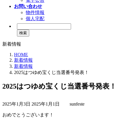
電子公告
お問い合わせ
物件情報
個人宅配
検
索:
新着情報
HOME
新着情報
新着情報
2025はつゆめ宝くじ当選番号発表！
2025はつゆめ宝くじ当選番号発表！
最
2025年1月3日
2025年1月1日
sunfeste
終
更
おめでとうございます！
新
日
時