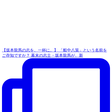
【坂本龍馬の志を、一杯に。】 「船中八策」という名前を
ご存知ですか？ 幕末の志士・坂本龍馬が、新