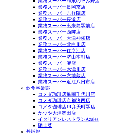
業務スーパー和泉のぞみ野店
業務スーパー長岡京店
業務スーパー吉祥院店
業務スーパー長浜店
業務スーパー出来島駅前店
業務スーパー西陣店
業務スーパー大津神領店
業務スーパー北白川店
業務スーパー住之江店
業務スーパー堺山本町店
業務スーパー淀店
業務スーパー木津川店
業務スーパー六地蔵店
業務スーパー近江八日市店
飲食事業部
コメダ珈琲店亀岡千代川店
コメダ珈琲店京都洛西店
コメダ珈琲店JR弁天町駅店
かつや大津瀬田店
イタリアンレストランAzalea
馳走菜
外販部